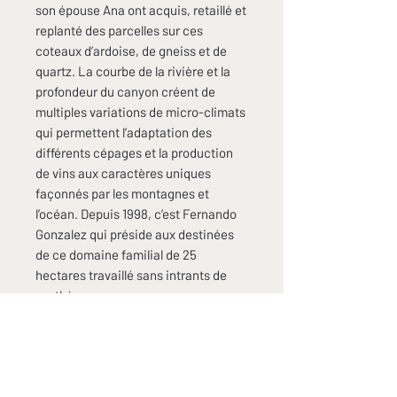
son épouse Ana ont acquis, retaillé et
replanté des parcelles sur ces
coteaux d’ardoise, de gneiss et de
quartz. La courbe de la rivière et la
profondeur du canyon créent de
multiples variations de micro-climats
qui permettent l’adaptation des
différents cépages et la production
de vins aux caractères uniques
façonnés par les montagnes et
l’océan. Depuis 1998, c’est Fernando
Gonzalez qui préside aux destinées
de ce domaine familial de 25
hectares travaillé sans intrants de
synthèse.
La cuvée Mencia propose une
version non boisée et croquante du
cépage sur le terroir de la Ribeira
Sacra mêlant baies rouges et tannins