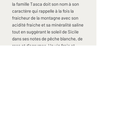
la famille Tasca doit son nom à son
caractère qui rappelle à la fois la
fraicheur de la montagne avec son
acidité fraiche et sa minéralité saline
tout en suggérant le soleil de Sicile
dans ses notes de pêche blanche, de
rose et d’agrumes. Un vin frais et
ensoleillé comme une matinée de
printemps, léger, à siroter sur une
tartine d’avocat à la truite fumée ou
des œufs brouillés.
Articles similaires