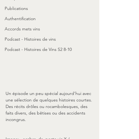
Publications
Authentification
Accords mets vins
Podcast - Histoires de vins
Podcast - Histoires de Vins S2 8-10
Un épisode un peu spécial aujourd’hui avec 
une sélection de quelques histoires courtes. 
Des récits drôles ou rocambolesques, des 
faits divers, des bêtises ou des accidents 
incongrus.
Image: 
_
ocabra_da_peste via X / 