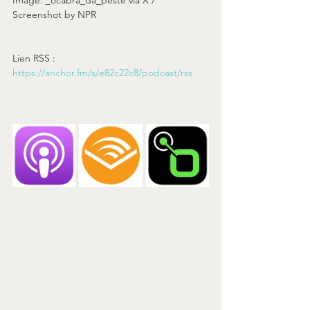
Screenshot by NPR
Lien RSS : 
https://anchor.fm/s/e82c22c8/podcast/rss