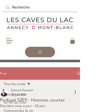
Post
Tous les posts
Etienne Paumier
Tous les posts
26 juin 2024
Podcast S2E9 - Histoires courtes
Le Vin du Jour
Dernière mise à jour :
24 janv.
Comprendre le vin