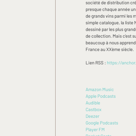
société de distribution cr
presque chaque année un t
de grands vins parmi les me
simple catalogue, la liste 
dessiné par les plus grand
de collection. Mais c’est 
beaucoup à nous apprendre
France au XXème siècle.
Lien RSS : 
https://ancho
Amazon Music
Apple Podcasts
Audible
Castbox
Deezer
Google Podcasts
Player FM
Pocket Casts