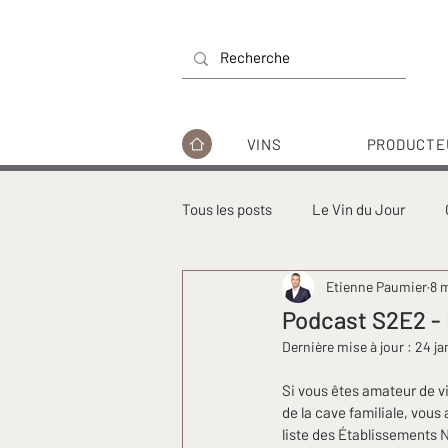
VINS
PRODUCTE
Tous les posts
Le Vin du Jour
Etienne Paumier
8 
Podcast - Histoires de vins
Po
Podcast S2E2 - 
Dernière mise à jour :
24 ja
Si vous êtes amateur de v
de la cave familiale, vous
liste des Établissements N