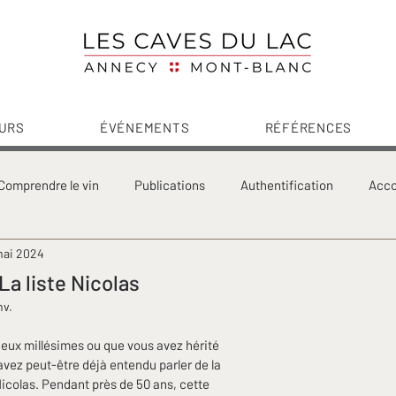
URS
ÉVÉNEMENTS
RÉFÉRENCES
Comprendre le vin
Publications
Authentification
Acco
mai 2024
dcast - Histoires de Vins S2 8-10
La liste Nicolas
nv.
ieux millésimes ou que vous avez hérité 
 avez peut-être déjà entendu parler de la 
icolas. Pendant près de 50 ans, cette 