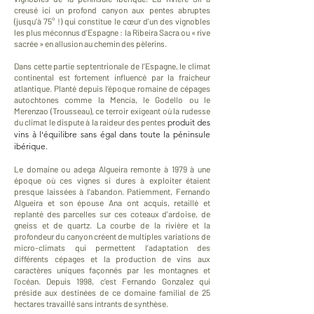
creusé ici un profond canyon aux pentes abruptes
(jusqu’à 75° !) qui constitue le cœur d’un des vignobles
les plus méconnus d’Espagne : la Ribeira Sacra ou « rive
sacrée » en allusion au chemin des pèlerins.
Dans cette partie septentrionale de l’Espagne, le climat
continental est fortement influencé par la fraicheur
atlantique. Planté depuis l’époque romaine de cépages
autochtones comme la Mencía, le Godello ou le
Merenzao (Trousseau), ce terroir exigeant où la rudesse
du climat le dispute à la raideur des pentes
produit des
vins
à
l'
é
quilibre sans
é
gal dans toute la p
é
ninsule
ib
é
rique.
Le domaine ou adega Algueira remonte à 1979 à une
époque où ces vignes si dures à exploiter étaient
presque laissées à l’abandon. Patiemment, Fernando
Algueira et son épouse Ana ont acquis, retaillé et
replanté des parcelles sur ces coteaux d’ardoise, de
gneiss et de quartz. La courbe de la rivière et la
profondeur du canyon créent de multiples variations de
micro-climats qui permettent l’adaptation des
différents cépages et la production de vins aux
caractères uniques façonnés par les montagnes et
l’océan. Depuis 1998, c’est Fernando Gonzalez qui
préside aux destinées de ce domaine familial de 25
hectares travaillé sans intrants de synthèse.