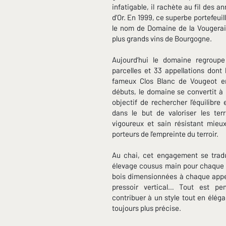
infatigable, il rachète au fil des 
d’Or. En 1999, ce superbe portefeui
le nom de Domaine de la Vougeraie
plus grands vins de Bourgogne.
Aujourd’hui le domaine regroupe
parcelles et 33 appellations dont
fameux Clos Blanc de Vougeot e
débuts, le domaine se convertit à
objectif de rechercher l’équilibre 
dans le but de valoriser les ter
vigoureux et sain résistant mieu
porteurs de l’empreinte du terroir.
Au chai, cet engagement se tradu
élevage cousus main pour chaque p
bois dimensionnées à chaque appella
pressoir vertical… Tout est pe
contribuer à un style tout en éléga
toujours plus précise.