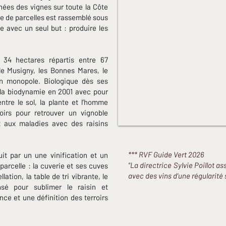
années des vignes sur toute la Côte
lle de parcelles est rassemblé sous
 avec un seul but : produire les
 34 hectares répartis entre 67
 le Musigny, les Bonnes Mares, le
n monopole. Biologique dès ses
 la biodynamie en 2001 avec pour
entre le sol, la plante et l’homme
roirs pour retrouver un vignoble
x aux maladies avec des raisins
*** RVF Guide Vert 2026
it par un une vinification et un
"La directrice Sylvie Poillot as
arcelle : la cuverie et ses cuves
avec des vins d’une régularité s
tion, la table de tri vibrante, le
nsé pour sublimer le raisin et
nce et une définition des terroirs