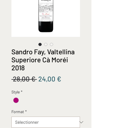
Sandro Fay, Valtellina
Superiore Cà Moréi
2018
Prix
Prix
 28,00 € 
24,00 €
original
promotionnel
Style
*
Format
*