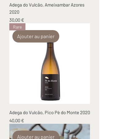
Adega do Vulcão, Ameixambar Azores
2020
Prix
30,00 €
Rare
Ajouter au panier
Adega do Vulcão, Pico Pè do Monte 2020
Prix
40,00 €
Ajouter au panier