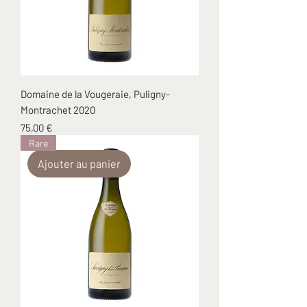
Domaine de la Vougeraie, Puligny-
Montrachet 2020
Prix
75,00 €
Rare
Ajouter au panier