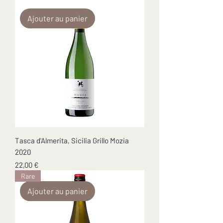
Ajouter au panier
Tasca d'Almerita, Sicilia Grillo Mozia
2020
Prix
22,00 €
Rare
Ajouter au panier