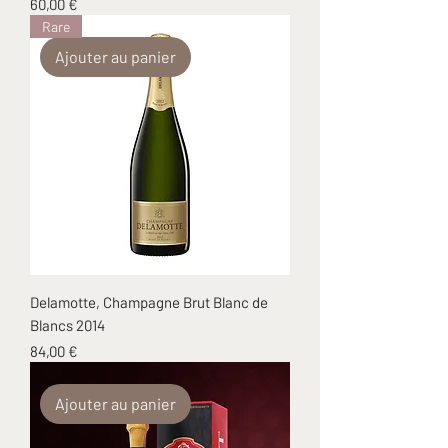
Prix
60,00 €
Rare
Ajouter au panier
Delamotte, Champagne Brut Blanc de
Blancs 2014
Prix
84,00 €
Ajouter au panier