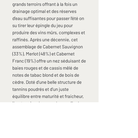
grands terroirs offrant à la fois un
drainage optimal et des réserves
d’eau suffisantes pour passer l’été on
su tirer leur épingle du jeu pour
produire des vins mûrs, complexes et
raffinés. Après une décennie, cet
assemblage de Cabernet Sauvignon
(33%), Merlot (48%) et Cabernet
Franc (19%) offre un nez séduisant de
baies rouges et de cassis mêlé de
notes de tabac blond et de bois de
cèdre. Doté d’une belle structure de
tannins poudrés et d’un juste
équilibre entre maturité et fraicheur,
il se termine dans une longue finale
évoquant l’iode et le graphite. A
déguster à son apogée dans les 3 ans
qui viennent. Sa fine structure et son
classicisme typiquement médocain