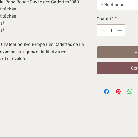
du-Pape Rouge Cuvée des Cadettes 1989
Sélectionner
nt tâchée
nt tâchée
Quantité
*
bel
bel
 le Châteauneuf-du-Pape Les Cadettes de La
levée en barriques et le 1989 arrive
A
let et évolué.
Com