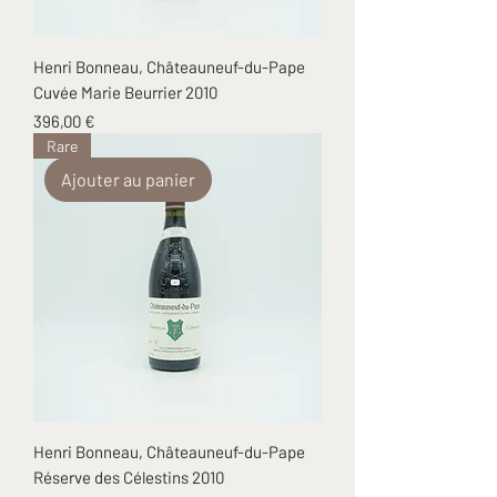
Henri Bonneau, Châteauneuf-du-Pape
Cuvée Marie Beurrier 2010
Prix
396,00 €
Rare
Ajouter au panier
Henri Bonneau, Châteauneuf-du-Pape
Réserve des Célestins 2010