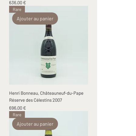
Prix
636,00 €
Rare
Ajouter au panier
Henri Bonneau, Châteauneuf-du-Pape
Réserve des Célestins 2007
Prix
696,00 €
Rare
Ajouter au panier