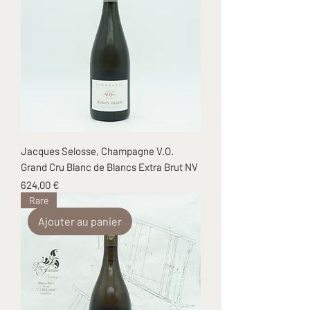
Jacques Selosse, Champagne V.O.
Grand Cru Blanc de Blancs Extra Brut NV
Prix
624,00 €
Rare
Ajouter au panier