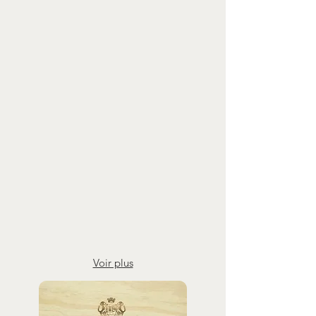
Apéritif relax
Pour offrir
A la maison
Diner entre amis
Soirée habillée
En tête à tête
Voir plus