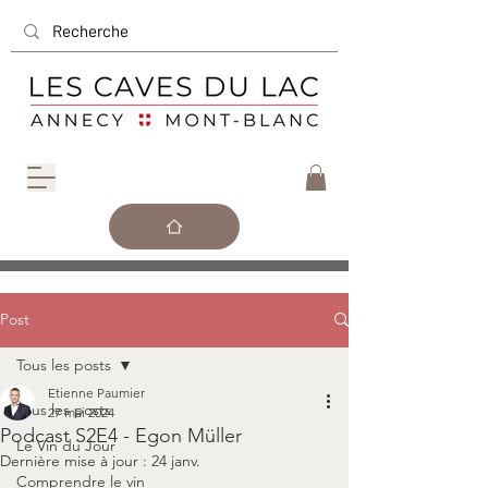
Post
Tous les posts
Etienne Paumier
Tous les posts
27 mai 2024
Podcast S2E4 - Egon Müller
Le Vin du Jour
Dernière mise à jour :
24 janv.
Comprendre le vin