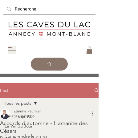
Post
Tous les posts
Etienne Paumier
Tous les posts
22 sept. 2022
Accords d'automne - L'amanite des
Le Vin du Jour
Césars
Comprendre le vin
Dernière mise à jour :
24 janv.